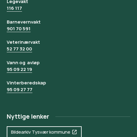
Legevakt
116 117
Barnevernvakt
901 70 591
Veterinærvakt
52 77 32 00
Vann og avløp
95 09 22 19
Vinterberedskap
95 09 27 77
Nyttige lenker
Bildearkiv Tysvær kommune