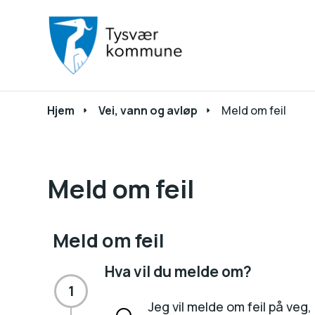
Du er her:
Hjem
Vei, vann og avløp
Meld om feil
Meld om feil
Meld om feil
Hva vil du melde om?
Steg 1 Hva vil du melde om?
Jeg vil melde om feil på veg