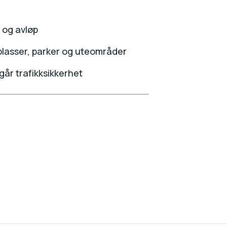
n og avløp
eplasser, parker og uteområder
går trafikksikkerhet