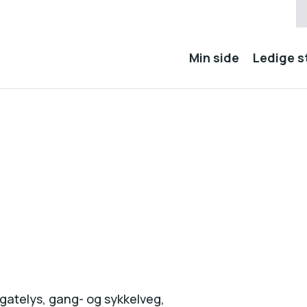
Min side
Ledige st
, gatelys, gang- og sykkelveg,