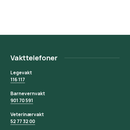
Vakttelefoner
Legevakt
116 117
Barnevernvakt
901 70 591
Veterinærvakt
52 77 32 00