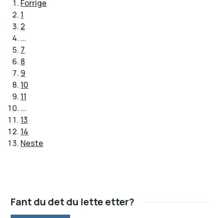
Forrige
1
2
...
7
8
9
10
11
...
13
14
Neste
Fant du det du lette etter?