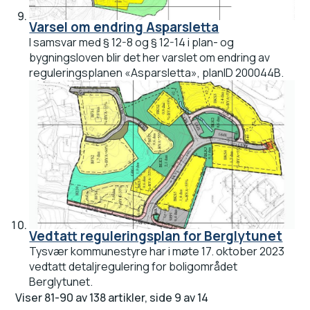
Varsel om endring Asparsletta
I samsvar med § 12-8 og § 12-14 i plan- og
bygningsloven blir det her varslet om endring av
reguleringsplanen «Asparsletta», planID 200044B.
Vedtatt reguleringsplan for Berglytunet
Tysvær kommunestyre har i møte 17. oktober 2023
vedtatt detaljregulering for boligområdet
Berglytunet.
Viser
81-90
av
138
artikler,
side
9
av
14