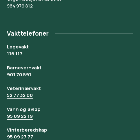
964 979 812
Vakttelefoner
Legevakt
116 117
Barnevernvakt
901 70 591
Veterinærvakt
52 77 32 00
Vann og avløp
95 09 22 19
Vinterberedskap
95 09 27 77