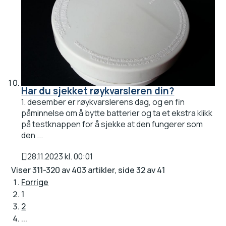
Har du sjekket røykvarsleren din?
1. desember er røykvarslerens dag, og en fin
påminnelse om å bytte batterier og ta et ekstra klikk
på testknappen for å sjekke at den fungerer som
den ...
28.11.2023 kl. 00:01
Publisert
Viser
311-320
av
403
artikler,
side
32
av
41
Forrige
1
2
...