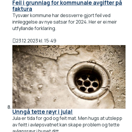
Feil i grunnlag for kommunale avgifter på
faktura
Tysvær kommune har dessverre gjort feil ved
innleggelse av nye satsar for 2024. Her er ei meir
utfyllande forklaring.
23.12.2023 kl. 15:49
Publisert
Unngå tette røyr i jula!
Jula er tida for god og feit mat. Men hugs at utslepp
av feitt i avløpsvatnet kan skape problem og tette
avløpsrøyr i huset ditt.