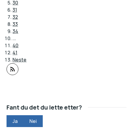
30
31
32
33
34
...
40
41
Neste
Abonner på RSS
Fant du det du lette etter?
Ja
Nei