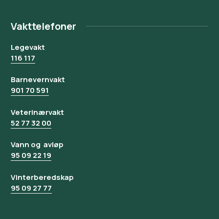
Vakttelefoner
Legevakt
116 117
Barnevernvakt
901 70 591
Veterinærvakt
52 77 32 00
Vann og avløp
95 09 22 19
Vinterberedskap
95 09 27 77