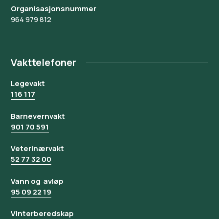
Organisasjonsnummer
964 979 812
Vakttelefoner
Legevakt
116 117
Barnevernvakt
901 70 591
Veterinærvakt
52 77 32 00
Vann og avløp
95 09 22 19
Vinterberedskap