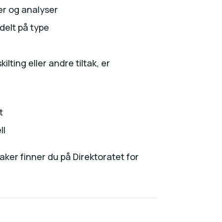
er og analyser
delt på type
ilting eller andre tiltak, er
t
ll
aker finner du på Direktoratet for