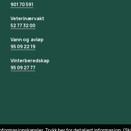
901 70 591
Veterinærvakt
52 77 32 00
Vann og avløp
95 09 22 19
Vinterberedskap
95 09 27 77
informasjonskapsler.
Trykk her for detaljert informasjon.
(Sk