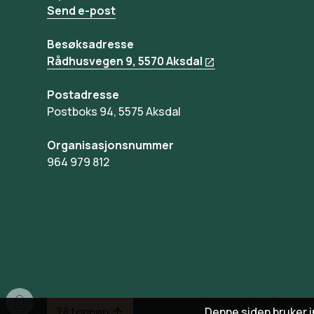
Send e-post
Besøksadresse
Rådhusvegen 9, 5570 Aksdal
Postadresse
Postboks 94, 5575 Aksdal
Organisasjonsnummer
964 979 812
I
Til toppen
Denne siden bruker 