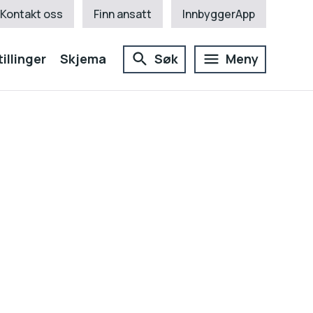
Kontakt oss
Finn ansatt
InnbyggerApp
illinger
Skjema
Søk
Meny