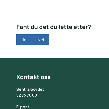
Fant du det du lette etter?
Ja
Nei
Kontakt oss
Sentralbordet
52 75 70 00
E-post