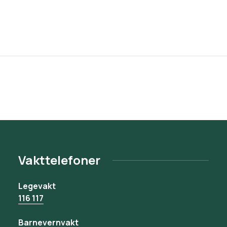
Vakttelefoner
Legevakt
116 117
Barnevernvakt