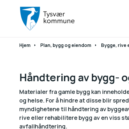
Du er her:
Hjem
Plan, bygg og eiendom
Bygge, rive 
Håndtering av bygg- o
Materialer fra gamle bygg kan inneholde 
og helse. For å hindre at disse blir spredt
myndighetene til håndtering av byggeavf
rive eller rehabilitere bygg av en viss st
avfallhåndtering.