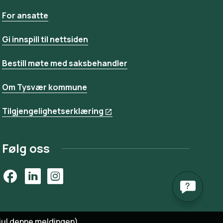
For ansatte
Gi innspill til nettsiden
Bestill møte med saksbehandler
Om Tysvær kommune
Tilgjengelighetserklæring
Følg oss
Facebook
LinkedIn
Instagram
jul denne meldingen)