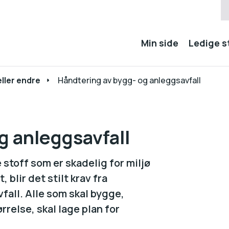
Min side
Ledige st
eller endre
Håndtering av bygg- og anleggsavfall
g anleggsavfall
stoff som er skadelig for miljø
, blir det stilt krav fra
all. Alle som skal bygge,
ørrelse, skal lage plan for