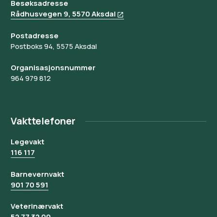
Besøksadresse
Rådhusvegen 9, 5570 Aksdal
Postadresse
Postboks 94, 5575 Aksdal
Organisasjonsnummer
964 979 812
Vakttelefoner
Legevakt
116 117
Barnevernvakt
901 70 591
Veterinærvakt
52 77 32 00