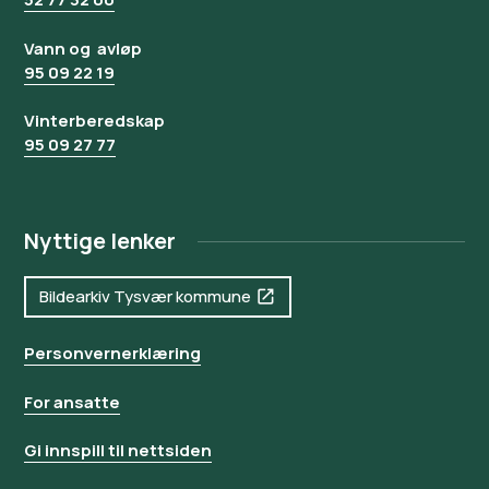
Vann og avløp
95 09 22 19
Vinterberedskap
95 09 27 77
Nyttige lenker
Bildearkiv Tysvær kommune
Personvernerklæring
For ansatte
Gi innspill til nettsiden