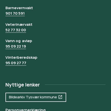
Barnevernvakt
901 70 591
Veterinærvakt
52 77 32 00
Vann og avløp
95 09 22 19
Vinterberedskap
95 09 27 77
Nyttige lenker
Bildearkiv Tysvær kommune
Personvernerklæring