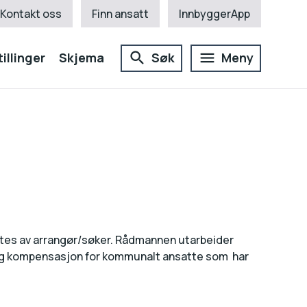
Kontakt oss
Finn ansatt
InnbyggerApp
illinger
Skjema
Søk
Meny
ostes av arrangør/søker. Rådmannen utarbeider
 og kompensasjon for kommunalt ansatte som har