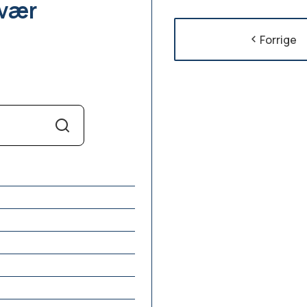
svær
Forrige
Søk