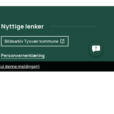
Nyttige lenker
Bildearkiv Tysvær kommune
Personvernerklæring
jul denne meldingen)
For ansatte
Gi innspill til nettsiden
Bestill møte med saksbehandler
Om Tysvær kommune