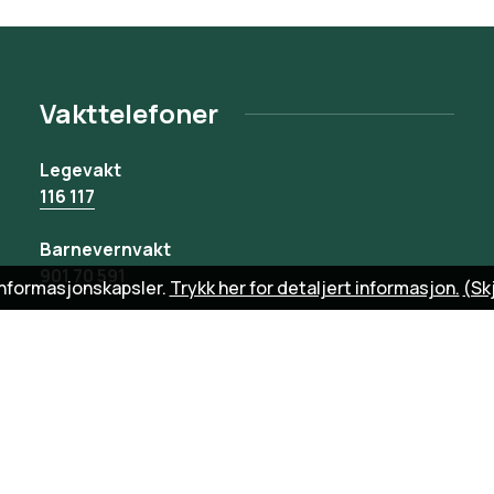
Vakttelefoner
Legevakt
116 117
Barnevernvakt
901 70 591
informasjonskapsler.
Trykk her for detaljert informasjon.
(Sk
Veterinærvakt
52 77 32 00
Vann og avløp
95 09 22 19
Vinterberedskap