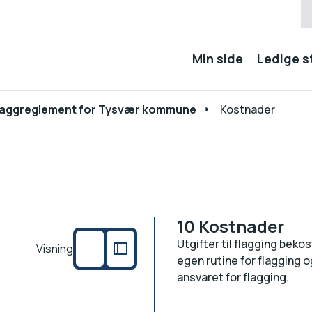
Min side
Ledige st
laggreglement for Tysvær kommune
Kostnader
10 Kostnader
Utgifter til flagging bek
Visning
egen rutine for flagging
ansvaret for flagging.