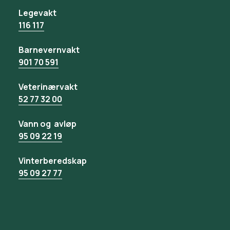
Legevakt
116 117
Barnevernvakt
901 70 591
Veterinærvakt
52 77 32 00
Vann og avløp
95 09 22 19
Vinterberedskap
95 09 27 77