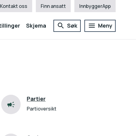
Kontakt oss
Finn ansatt
InnbyggerApp
illinger
Skjema
Søk
Meny
Partier
Partioversikt