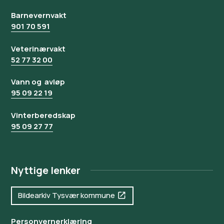
Barnevernvakt
901 70 591
Veterinærvakt
52 77 32 00
Vann og avløp
95 09 22 19
Vinterberedskap
95 09 27 77
Nyttige lenker
Bildearkiv Tysvær kommune
Personvernerklæring