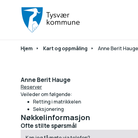
Du er her:
Hjem
Kart og oppmåling
Anne Berit Haug
Anne Berit Hauge
Reserver
Veileder om følgende:
Retting i matrikkelen
Seksjonering
Nøkkelinformasjon
Ofte stilte spørsmål
Kan jeg få møte via telefon?