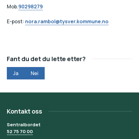
Mob.
90298279
E-post:
nora.rambol@tysver.kommune.no
Fant du det du lette etter?
Ja
Nei
Kontakt oss
Sentralbordet
52 75 70 00