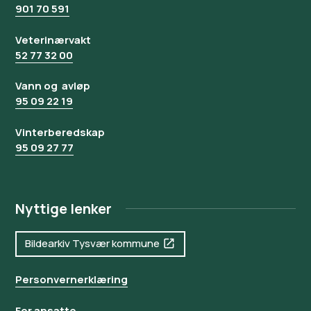
901 70 591
Veterinærvakt
52 77 32 00
Vann og avløp
95 09 22 19
Vinterberedskap
95 09 27 77
Nyttige lenker
Bildearkiv Tysvær kommune
Personvernerklæring
For ansatte