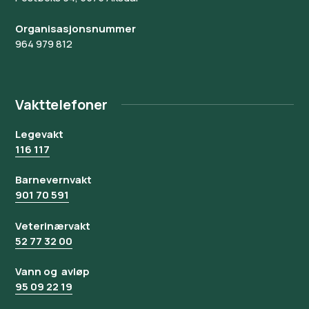
Organisasjonsnummer
964 979 812
Vakttelefoner
Legevakt
116 117
Barnevernvakt
901 70 591
Veterinærvakt
52 77 32 00
Vann og avløp
95 09 22 19