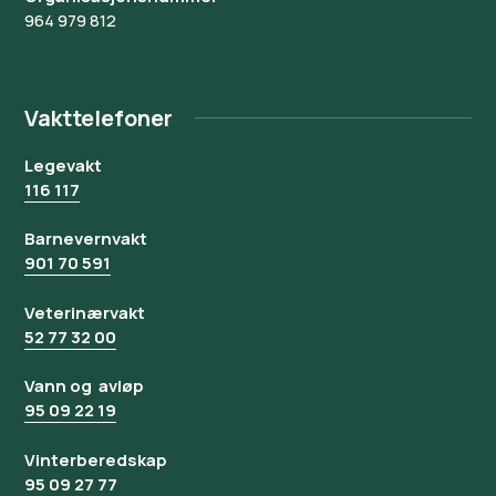
964 979 812
Vakttelefoner
Legevakt
116 117
Barnevernvakt
901 70 591
Veterinærvakt
52 77 32 00
Vann og avløp
95 09 22 19
Vinterberedskap
95 09 27 77