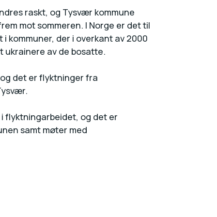
 endres raskt, og Tysvær kommune
frem mot sommeren. I Norge er det til
tt i kommuner, der i overkant av 2000
t ukrainere av de bosatte.
og det er flyktninger fra
Tysvær.
i flyktningarbeidet, og det er
munen samt møter med