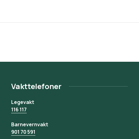
Vakttelefoner
Legevakt
116 117
Barnevernvakt
901 70 591