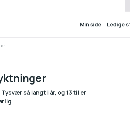
Min side
Ledige st
ger
lyktninger
Tysvær så langt i år, og 13 til er
rlig.