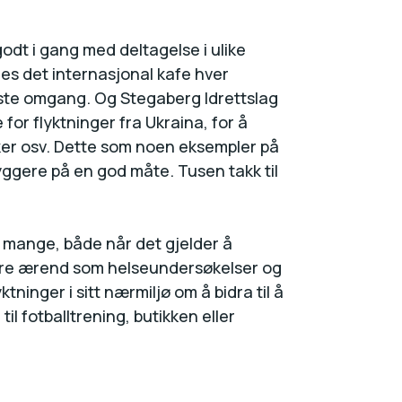
godt i gang med deltagelse i ulike
geres det internasjonal kafe hver
rste omgang. Og Stegaberg Idrettslag
r flyktninger fra Ukraina, for å
akker osv. Dette som noen eksempler på
byggere på en god måte. Tusen takk til
r mange, både når det gjelder å
ndre ærend som helseundersøkelser og
tninger i sitt nærmiljø om å bidra til å
til fotballtrening, butikken eller