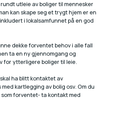
undt utleie av boliger til mennesker
r man kan skape seg et trygt hjem er en
 inkludert i lokalsamfunnet på en god
unne dekke forventet behov i alle fall
munen ta en ny gjennomgang og
or ytterligere boliger til leie.
skal ha blitt kontaktet av
s med kartlegging av bolig osv. Om du
ng som forventet- ta kontakt med