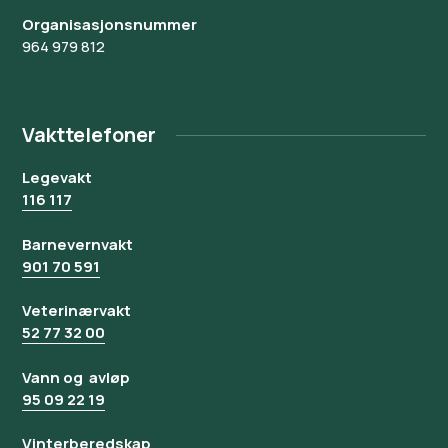
Organisasjonsnummer
964 979 812
Vakttelefoner
Legevakt
116 117
Barnevernvakt
901 70 591
Veterinærvakt
52 77 32 00
Vann og avløp
95 09 22 19
Vinterberedskap