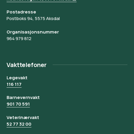
Postadresse
Postboks 94, 5575 Aksdal
Organisasjonsnummer
964 979 812
Vakttelefoner
Legevakt
116 117
Barnevernvakt
901 70 591
Veterinærvakt
52 77 32 00