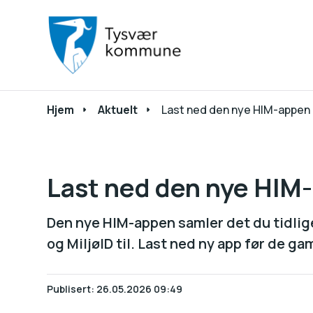
Du er her:
Hjem
Aktuelt
Last ned den nye HIM-appen
Last ned den nye HIM
Den nye HIM-appen samler det du tidli
og MiljøID til. Last ned ny app før de ga
Publisert
26.05.2026 09:49