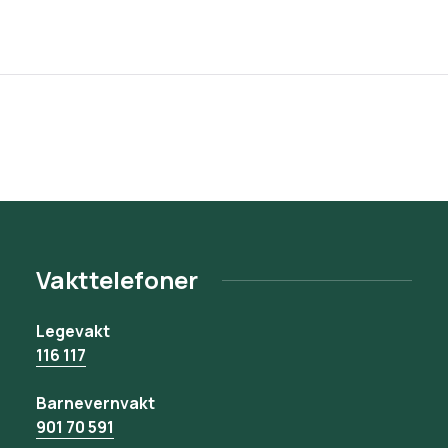
Vakttelefoner
Legevakt
116 117
Barnevernvakt
901 70 591