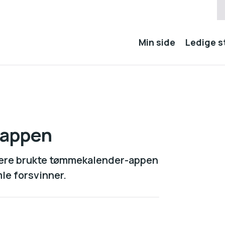
Min side
Ledige st
-appen
gere brukte tømmekalender-appen
mle forsvinner.