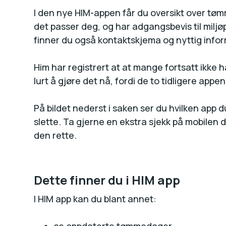
I den nye HIM-appen får du oversikt over tømm
det passer deg, og har adgangsbevis til miljøp
finner du også kontaktskjema og nyttig info
Him har registrert at at mange fortsatt ikke 
lurt å gjøre det nå, fordi de to tidligere appe
På bildet nederst i saken ser du hvilken app d
slette. Ta gjerne en ekstra sjekk på mobilen d
den rette.
Dette finner du i HIM app
I HIM app kan du blant annet: