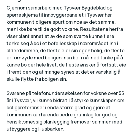
Gjennom samarbeid med Tysvær Bygdeblad og i
spørreskjema til innbyggerpanelet i Tysvær har
kommunen tidligere spurt om noe av det samme,
men ikke bare til de godt voksne. Resultatene herfra
viser blant annet at av de som svarte kunne flere
tenke seg å bo i et bofellesskap i nærområdet inn i
alderdommen, de fleste eier sin egen bolig, de fleste
er fornøyde med boligen man bor i nå med tanke på å
kunne bo der hele livet, de fleste ønsker å fortsatt eie
i fremtiden og at mange synes at det er vanskelig å
skulle flytte fra boligen sin.
Svarene på telefonundersøkelsen for voksne over 55
år i Tysvær, vil kunne bidra til å styrke kunnskapen om
boligpreferanser i enda større grad og gjøre at
kommunen kan ha enda bedre grunnlag for god og
hensiktsmessig planlegging fremover sammen med
utbyggere og Husbanken.