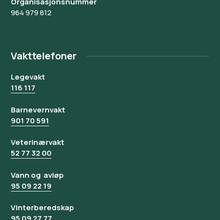
Organisasjonsnummer
964 979 812
Vakttelefoner
Legevakt
116 117
Barnevernvakt
901 70 591
Veterinærvakt
52 77 32 00
Vann og avløp
95 09 22 19
Vinterberedskap
95 09 27 77