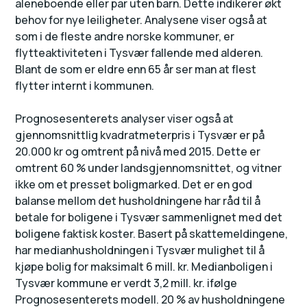
aleneboende eller par uten barn. Dette indikerer økt
behov for nye leiligheter. Analysene viser også at
som i de fleste andre norske kommuner, er
flytteaktiviteten i Tysvær fallende med alderen.
Blant de som er eldre enn 65 år ser man at flest
flytter internt i kommunen.
Prognosesenterets analyser viser også at
gjennomsnittlig kvadratmeterpris i Tysvær er på
20.000 kr og omtrent på nivå med 2015. Dette er
omtrent 60 % under landsgjennomsnittet, og vitner
ikke om et presset boligmarked. Det er en god
balanse mellom det husholdningene har råd til å
betale for boligene i Tysvær sammenlignet med det
boligene faktisk koster. Basert på skattemeldingene,
har medianhusholdningen i Tysvær mulighet til å
kjøpe bolig for maksimalt 6 mill. kr. Medianboligen i
Tysvær kommune er verdt 3,2 mill. kr. ifølge
Prognosesenterets modell. 20 % av husholdningene