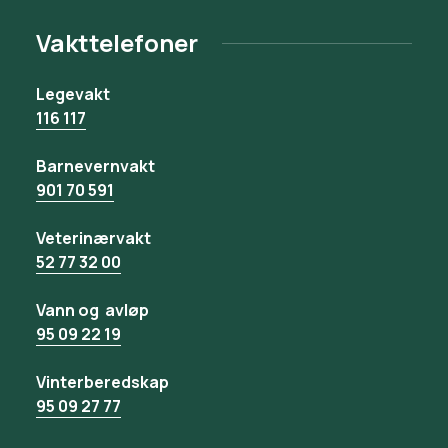
Vakttelefoner
Legevakt
116 117
Barnevernvakt
901 70 591
Veterinærvakt
52 77 32 00
Vann og avløp
95 09 22 19
Vinterberedskap
95 09 27 77