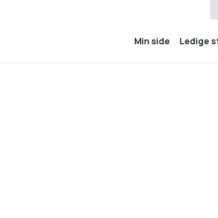
Min side
Ledige st