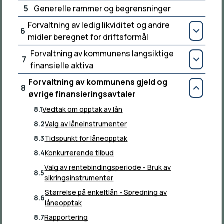
Kontakt oss
5
Generelle rammer og begrensninger
Sentralbordet
Forvaltning av ledig likviditet og andre
6
52 75 70 00
Åpn
midler beregnet for driftsformål
Forvaltning av kommunens langsiktige
E-post
7
Åpn
finansielle aktiva
Send e-post
Forvaltning av kommunens gjeld og
8
Besøksadresse
Lukk
øvrige finansieringsavtaler
Rådhusvegen 9, 5570 Aksdal
8.1
Vedtak om opptak av lån
8.2
Valg av låneinstrumenter
Postadresse
Postboks 94, 5575 Aksdal
8.3
Tidspunkt for låneopptak
8.4
Konkurrerende tilbud
Organisasjonsnummer
Valg av rentebindingsperiode - Bruk av
964 979 812
8.5
sikringsinstrumenter
Størrelse på enkeltlån - Spredning av
8.6
låneopptak
Vakttelefoner
8.7
Rapportering