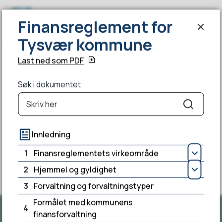
Finansreglement for Tysvær kommu
Finansreglement for
Søk
Meny
Tysvær kommune
Finansreglement for Tysvær kommune
Du er her:
Last ned som PDF
Søk i dokumentet
Søk
Innledning
Fant du det du lette etter?
1
Finansreglementets virkeområde
Åpn
Ja
Nei
2
Hjemmel og gyldighet
Åpn
3
Forvaltning og forvaltningstyper
Formålet med kommunens
4
finansforvaltning