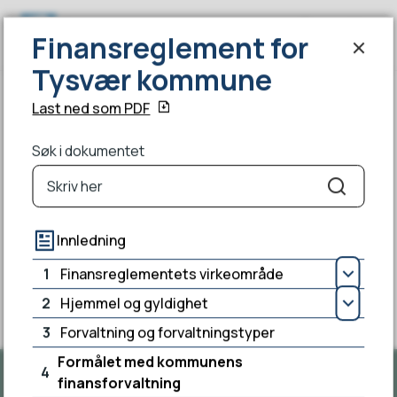
Finansreglement for Tysvær kommu
Finansreglement for
Søk
Meny
Tysvær kommune
Finansreglement for Tysvær kommune
Du er her:
Last ned som PDF
Søk i dokumentet
Søk
Innledning
Fant du det du lette etter?
1
Finansreglementets virkeområde
Åpn
Ja
Nei
2
Hjemmel og gyldighet
Åpn
3
Forvaltning og forvaltningstyper
Formålet med kommunens
4
finansforvaltning