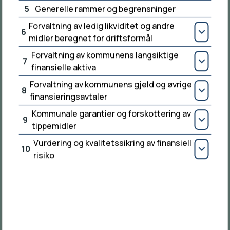
Kontakt oss
5
Generelle rammer og begrensninger
Sentralbordet
Forvaltning av ledig likviditet og andre
6
52 75 70 00
Åpn
midler beregnet for driftsformål
Forvaltning av kommunens langsiktige
E-post
7
Åpn
finansielle aktiva
Send e-post
Forvaltning av kommunens gjeld og øvrige
8
Besøksadresse
Åpn
finansieringsavtaler
Rådhusvegen 9, 5570 Aksdal
Kommunale garantier og forskottering av
9
Åpn
tippemidler
Postadresse
Postboks 94, 5575 Aksdal
Vurdering og kvalitetssikring av finansiell
10
Åpn
risiko
Organisasjonsnummer
964 979 812
Vakttelefoner