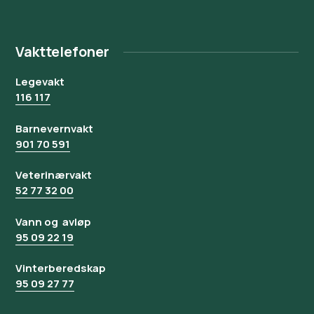
Vakttelefoner
Legevakt
116 117
Barnevernvakt
901 70 591
Veterinærvakt
52 77 32 00
Vann og avløp
95 09 22 19
Vinterberedskap
95 09 27 77