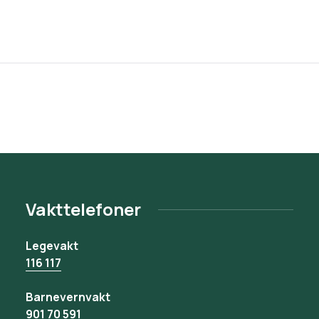
Vakttelefoner
Legevakt
116 117
Barnevernvakt
901 70 591