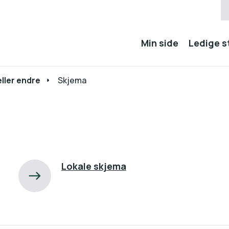
Min side
Ledige st
eller endre
Skjema
Lokale skjema