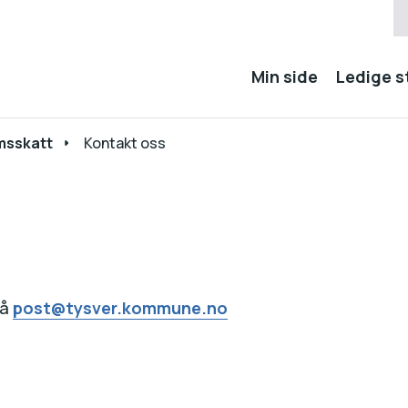
Min side
Ledige st
msskatt
Kontakt oss
på
post@tysver.kommune.no