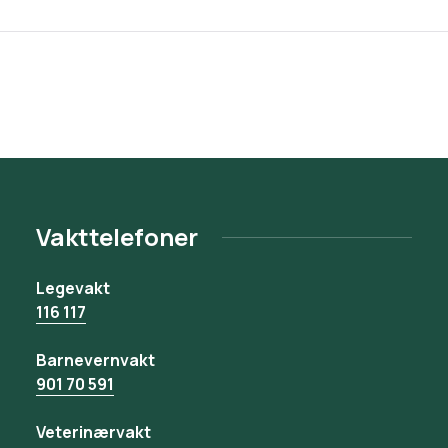
Vakttelefoner
Legevakt
116 117
Barnevernvakt
901 70 591
Veterinærvakt