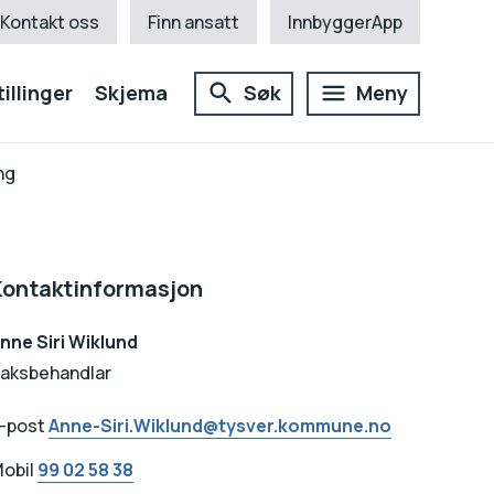
Kontakt oss
Finn ansatt
InnbyggerApp
illinger
Skjema
Søk
Meny
ng
Kontaktinformasjon
nne Siri Wiklund
aksbehandlar
-post
Anne-Siri.Wiklund@tysver.kommune.no
obil
99 02 58 38