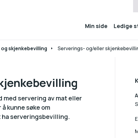
Min side
Ledige st
 og skjenkebevilling
Serverings- og/eller skjenkebevilli
kjenkebevilling
A
d med servering av mat eller
S
or å kunne søke om
t ha serveringsbevilling.
E
M