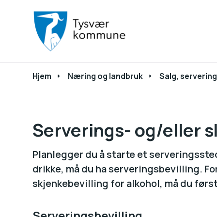
Du er her:
Hjem
Næring og landbruk
Salg, servering
Serverings- og/eller s
Planlegger du å starte et serveringsste
drikke, må du ha serveringsbevilling. F
skjenkebevilling for alkohol, må du førs
Serveringsbevilling