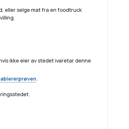
d, eller selge mat fra en foodtruck
illing.
vis ikke eier av stedet ivaretar denne
tablererprøven
.
veringsstedet.