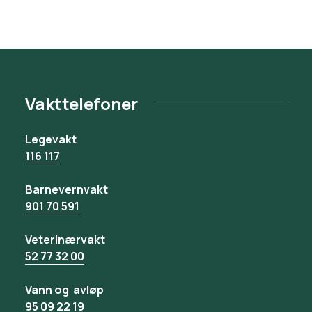
Vakttelefoner
Legevakt
116 117
Barnevernvakt
901 70 591
Veterinærvakt
52 77 32 00
Vann og avløp
95 09 22 19