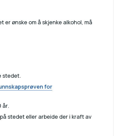
det er ønske om å skjenke alkohol, må
e stedet.
unnskapsprøven for
 år.
å stedet eller arbeide der i kraft av