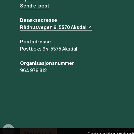
Send e-post
Besøksadresse
Rådhusvegen 9, 5570 Aksdal
Postadresse
Postboks 94, 5575 Aksdal
Organisasjonsnummer
964 979 812
I