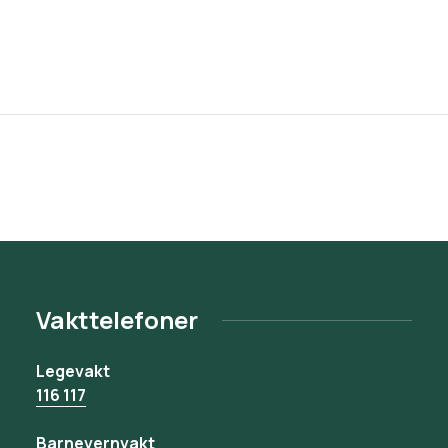
Vakttelefoner
Legevakt
116 117
Barnevernvakt