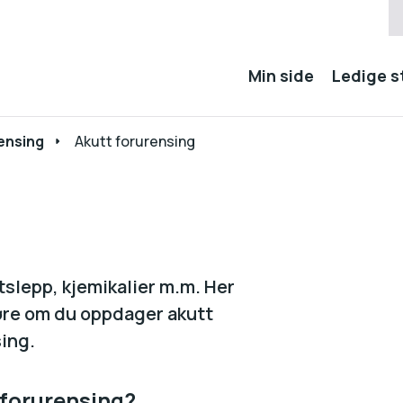
Min side
Ledige st
ensing
Akutt forurensing
tslepp, kjemikalier m.m. Her
jøre om du oppdager akutt
sing.
 forurensing?