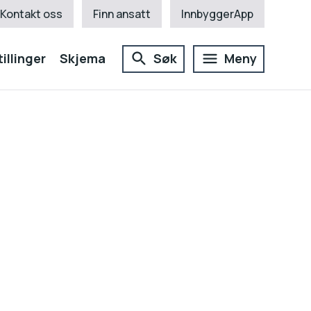
Kontakt oss
Finn ansatt
InnbyggerApp
illinger
Skjema
Søk
Meny