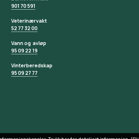
901 70 591
Veterinærvakt
52 77 32 00
Vann og avløp
95 09 22 19
Vinterberedskap
95 09 27 77