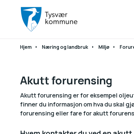
Du er her:
Hjem
Næring og landbruk
Miljø
Forur
Akutt forurensing
Akutt forurensing er for eksempel oljeu
finner du informasjon om hva du skal g
forurensing eller fare for akutt foruren
Hvem kontakter du ved en akutt