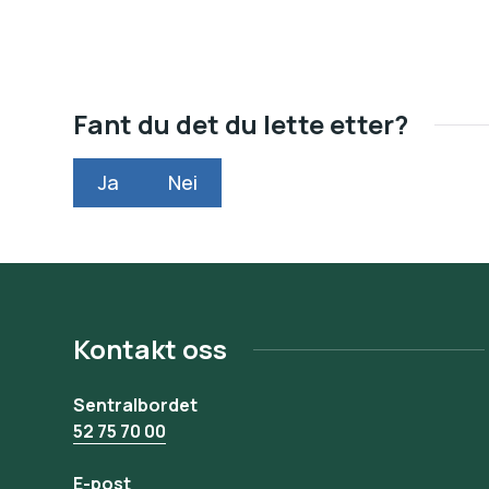
Fant du det du lette etter?
Ja
Nei
Kontakt oss
Sentralbordet
52 75 70 00
E-post