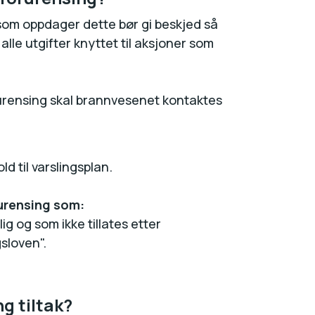
 som oppdager dette bør gi beskjed så
alle utgifter knyttet til aksjoner som
orurensing skal brannvesenet kontaktes
ld til varslingsplan.
rurensing som:
g og som ikke tillates etter
sloven".
g tiltak?