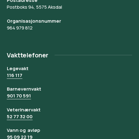
Postadresse
Postboks 94, 5575 Aksdal
Organisasjonsnummer
964 979 812
Vakttelefoner
Legevakt
116 117
Barnevernvakt
901 70 591
Veterinærvakt
52 77 32 00
Vann og avløp
95 09 22 19