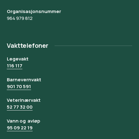
Organisasjonsnummer
964 979 812
Vakttelefoner
Legevakt
116 117
Barnevernvakt
901 70 591
Veterinærvakt
52 77 32 00
Vann og avløp
95 09 22 19