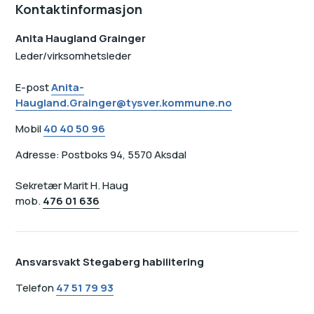
Kontaktinformasjon
Anita Haugland Grainger
Leder/virksomhetsleder
E-post
Anita-
Haugland.Grainger@tysver.kommune.no
Mobil
40 40 50 96
Adresse: Postboks 94, 5570 Aksdal
Sekretær Marit H. Haug
mob.
476 01 636
Ansvarsvakt Stegaberg habilitering
Telefon
47 51 79 93