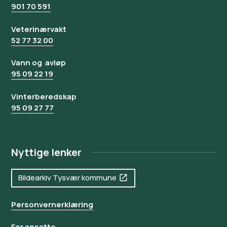
901 70 591
Veterinærvakt
52 77 32 00
Vann og avløp
95 09 22 19
Vinterberedskap
95 09 27 77
Nyttige lenker
Bildearkiv Tysvær kommune
Personvernerklæring
For ansatte