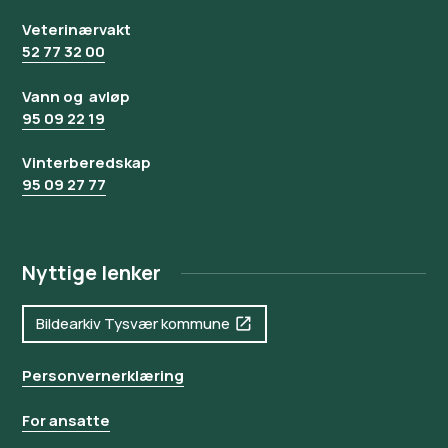
Veterinærvakt
52 77 32 00
Vann og avløp
95 09 22 19
Vinterberedskap
95 09 27 77
Nyttige lenker
Bildearkiv Tysvær kommune
Personvernerklæring
For ansatte