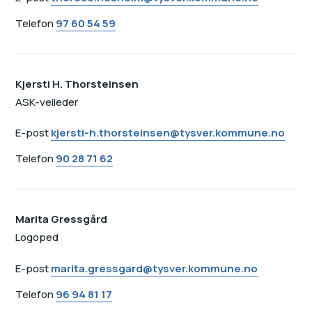
Telefon
97 60 54 59
Kjersti H. Thorsteinsen
ASK-veileder
E-post
kjersti-h.thorsteinsen@tysver.kommune.no
Telefon
90 28 71 62
Marita Gressgård
Logoped
E-post
marita.gressgard@tysver.kommune.no
Telefon
96 94 81 17