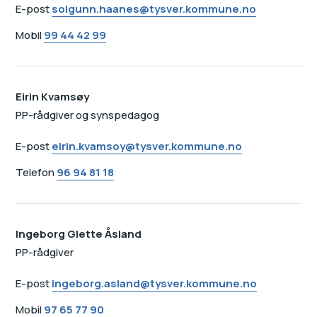
E-post
solgunn.haanes@tysver.kommune.no
Mobil
99 44 42 99
Eirin Kvamsøy
PP-rådgiver og synspedagog
E-post
eirin.kvamsoy@tysver.kommune.no
Telefon
96 94 81 18
Ingeborg Glette Åsland
PP-rådgiver
E-post
ingeborg.asland@tysver.kommune.no
Mobil
97 65 77 90