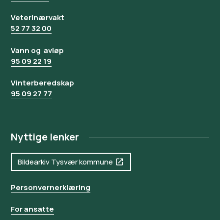
Veterinærvakt
52 77 32 00
Vann og avløp
95 09 22 19
Vinterberedskap
95 09 27 77
Nyttige lenker
Bildearkiv Tysvær kommune
Personvernerklæring
For ansatte