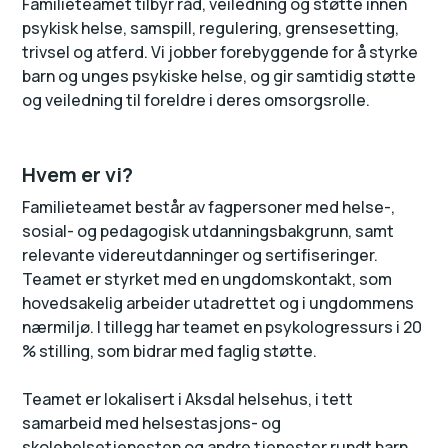
Familieteamet tilbyr råd, veiledning og støtte innen
psykisk helse, samspill, regulering, grensesetting,
trivsel og atferd. Vi jobber forebyggende for å styrke
barn og unges psykiske helse, og gir samtidig støtte
og veiledning til foreldre i deres omsorgsrolle.
Hvem er vi?
Familieteamet består av fagpersoner med helse-,
sosial- og pedagogisk utdanningsbakgrunn, samt
relevante videreutdanninger og sertifiseringer.
Teamet er styrket med en ungdomskontakt, som
hovedsakelig arbeider utadrettet og i ungdommens
nærmiljø. I tillegg har teamet en psykologressurs i 20
% stilling, som bidrar med faglig støtte.
Teamet er lokalisert i Aksdal helsehus, i tett
samarbeid med helsestasjons- og
skolehelsetjenesten og andre tjenester rundt barn