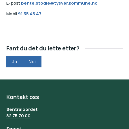
E-post
bente.stodle@tysver.kommune.no
Mobil
91 35 45 47
Fant du det du lette etter?
Ja
Nei
Kontakt oss
Sentralbordet
52 75 70 00
E-post