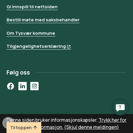
Gi innspill til nettsiden
Bestill møte med saksbehandler
Om Tysvær kommune
Tilgjengelighetserklæring
Følg oss
Facebook
LinkedIn
Instagram
Denne siden bruker informasjonskapsler.
Trykk her for
I
detaljert informasjon.
(Skjul denne meldingen)
Til toppen