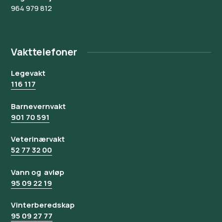
964 979 812
Vakttelefoner
Legevakt
116 117
Barnevernvakt
901 70 591
Veterinærvakt
52 77 32 00
Vann og avløp
95 09 22 19
Vinterberedskap
95 09 27 77