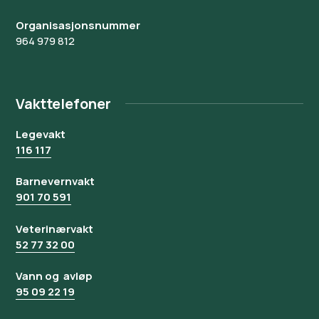
Organisasjonsnummer
964 979 812
Vakttelefoner
Legevakt
116 117
Barnevernvakt
901 70 591
Veterinærvakt
52 77 32 00
Vann og avløp
95 09 22 19