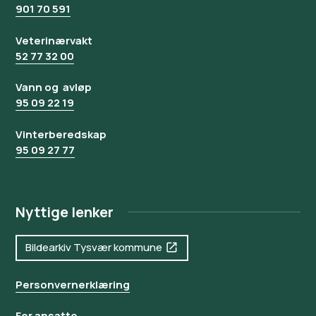
901 70 591
Veterinærvakt
52 77 32 00
Vann og avløp
95 09 22 19
Vinterberedskap
95 09 27 77
Nyttige lenker
Bildearkiv Tysvær kommune
Personvernerklæring
For ansatte