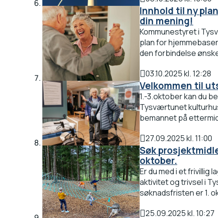
Publisert
Innhold til ny pl
din mening!
Kommunestyret i Tysvæ
plan for hjemmebasert
den forbindelse ønsker 
03.10.2025 kl. 12:28
Publisert
Velkommen til uts
1.-3.oktober kan du be
Tysværtunet kulturhu
bemannet på ettermid
27.09.2025 kl. 11:00
Publisert
Søk prosjektmidler 
oktober.
Er du med i et frivilli
aktivitet og trivsel i
søknadsfristen er 1. ok
25.09.2025 kl. 10:27