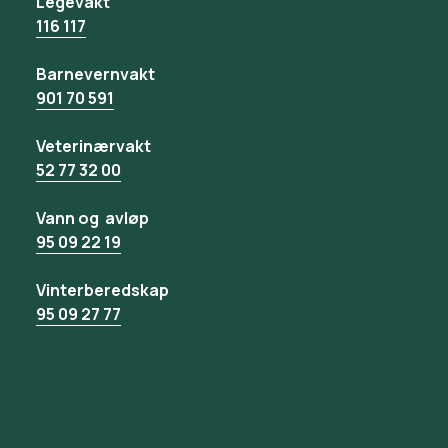
Legevakt
116 117
Barnevernvakt
901 70 591
Veterinærvakt
52 77 32 00
Vann og avløp
95 09 22 19
Vinterberedskap
95 09 27 77