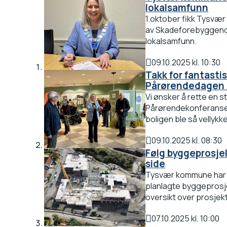
lokalsamfunn
1.oktober fikk Tysvær
av Skadeforebyggende
lokalsamfunn.
09.10.2025 kl. 10:30
Publisert
Takk for fantasti
Pårørendedagen 
Vi ønsker å rette en sto
Pårørendekonferansen
boligen ble så vellykke
09.10.2025 kl. 08:30
Publisert
Følg byggeprosjek
side
Tysvær kommune har 
planlagte byggeprosje
oversikt over prosjekt
07.10.2025 kl. 10:00
Publisert