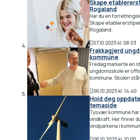
Skape etablererst
Rogaland
Har du en forretnings
Skape etablererstipend
Rogaland.
07.10.2025 kl. 08:03
Publisert
Frakkagjerd ungd
kommune
Fredag markerte en st
ungdomsskole er offisi
kommune. Skolen står kl
06.10.2025 kl. 14:40
Publisert
Hold deg oppdater
temaside
Tysvær kommune har 
vindkraft. Her finner 
vindparkene i kommu
06.10.2025 kl. 10:00