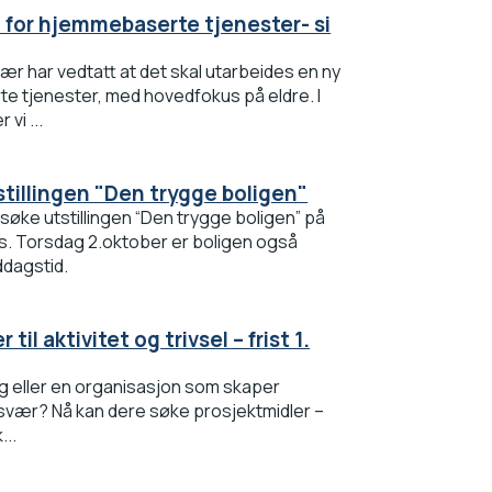
an for hjemmebaserte tjenester- si
r har vedtatt at det skal utarbeides en ny
e tjenester, med hovedfokus på eldre. I
vi ...
tillingen "Den trygge boligen"
søke utstillingen “Den trygge boligen” på
s. Torsdag 2.oktober er boligen også
dagstid.
til aktivitet og trivsel – frist 1.
g lag eller en organisasjon som skaper
 Tysvær? Nå kan dere søke prosjektmidler –
...