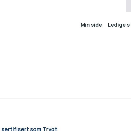
Min side
Ledige st
ertifisert som Trygt