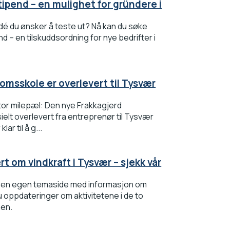
ipend – en mulighet for gründere i
idé du ønsker å teste ut? Nå kan du søke
 – en tilskuddsordning for nye bedrifter i
omsskole er overlevert til Tysvær
or milepæl: Den nye Frakkagjerd
elt overlevert fra entreprenør til Tysvær
ar til å g...
t om vindkraft i Tysvær – sjekk vår
en egen temaside med informasjon om
du oppdateringer om aktivitetene i de to
nen.