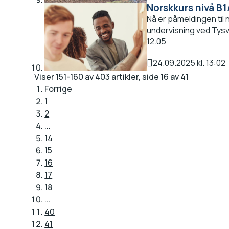
Publisert
Norskkurs nivå B1
Nå er påmeldingen til 
undervisning ved Tysv
12.05
24.09.2025 kl. 13:02
Publisert
Viser
151-160
av
403
artikler,
side
16
av
41
Forrige
1
2
...
14
15
16
17
18
...
40
41