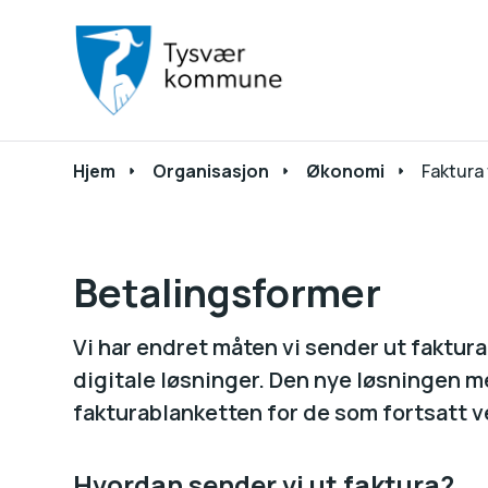
Du er her:
Hjem
Organisasjon
Økonomi
Faktura
Betalingsformer
Vi har endret måten vi sender ut faktura p
digitale løsninger. Den nye løsningen 
fakturablanketten for de som fortsatt ve
Hvordan sender vi ut faktura?