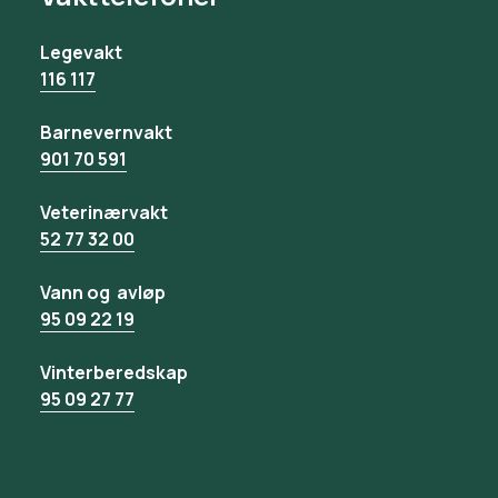
Legevakt
116 117
Barnevernvakt
901 70 591
Veterinærvakt
52 77 32 00
Vann og avløp
95 09 22 19
Vinterberedskap
95 09 27 77