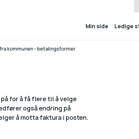
Min side
Ledige st
 fra kommunen - betalingsformer
å for å få flere til å velge
medfører også endring på
lger å motta faktura i posten.