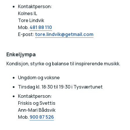
Kontaktperson:
Kolnes IL
Tore Lindvik
Mob.
481 88 110
E-post:
tore.lindvik@getmail.com
Enkeljympa
Kondisjon, styrke og balanse til inspirerende musikk.
Ungdom og voksne
Tirsdag kl. 18:30 til 19:30 i Tysværtunet
Kontaktperson:
Friskis og Svettis
Ann-Mari Bådsvik
Mob.
900 87 526