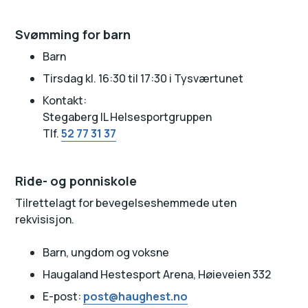
Svømming for barn
Barn
Tirsdag kl. 16:30 til 17:30 i Tysværtunet
Kontakt:
Stegaberg IL Helsesportgruppen
Tlf.
52 77 31 37
Ride- og ponniskole
Tilrettelagt for bevegelseshemmede uten
rekvisisjon.
Barn, ungdom og voksne
Haugaland Hestesport Arena, Høieveien 332
E-post:
post@haughest.no