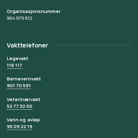
Organisasjonsnummer
964 979 812
Vakttelefoner
Legevakt
116 117
Barnevernvakt
901 70 591
Veterinærvakt
52 77 32 00
Vann og avløp
95 09 22 19