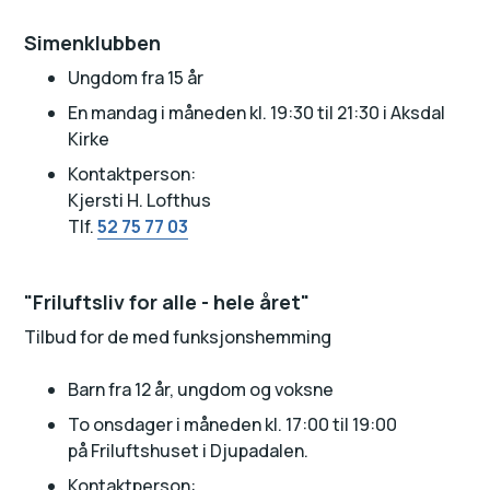
Simenklubben
Ungdom fra 15 år
En mandag i måneden kl. 19:30 til 21:30 i Aksdal
Kirke
Kontaktperson:
Kjersti H. Lofthus
Tlf.
52 75 77 03
"Friluftsliv for alle - hele året"
Tilbud for de med funksjonshemming
Barn fra 12 år, ungdom og voksne
To onsdager i måneden kl. 17:00 til 19:00
på Friluftshuset i Djupadalen.
Kontaktperson: