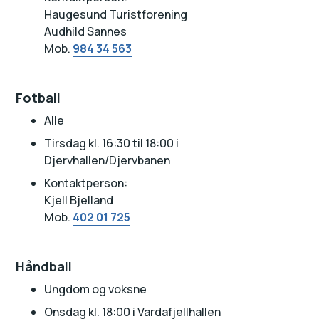
Haugesund Turistforening
Audhild Sannes
Mob.
984 34 563
Fotball
Alle
Tirsdag kl. 16:30 til 18:00 i
Djervhallen/Djervbanen
Kontaktperson:
Kjell Bjelland
Mob.
402 01 725
Håndball
Ungdom og voksne
Onsdag kl. 18:00 i Vardafjellhallen