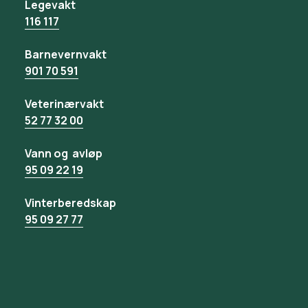
Legevakt
116 117
Barnevernvakt
901 70 591
Veterinærvakt
52 77 32 00
Vann og avløp
95 09 22 19
Vinterberedskap
95 09 27 77