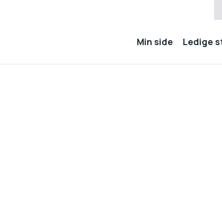
Min side
Ledige st