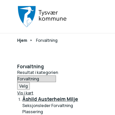
Du er her:
Hjem
Forvaltning
Forvaltning
Resultat i kategorien
Velg
Vis i kart
Åshild Austerheim Milje
Seksjonsleder Forvaltning
Plassering