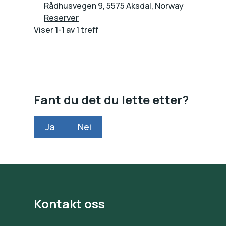
Rådhusvegen 9, 5575 Aksdal, Norway
Åshild Austerheim Milje
Reserver
Viser
1-1
av
1
treff
Fant du det du lette etter?
Ja
Nei
Kontakt oss