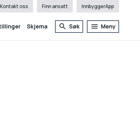
Kontakt oss
Finn ansatt
InnbyggerApp
illinger
Skjema
Søk
Meny